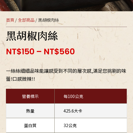
首頁
/
全部商品
/ 黑胡椒肉絲
黑胡椒肉絲
NT$
150
–
NT$
560
一絲絲細細品味能讓感受到不同的層次感,滿足您挑剔的味
蕾!口感微辣!!
營養標示
每100公克
熱量
425.6大卡
蛋白質
32公克