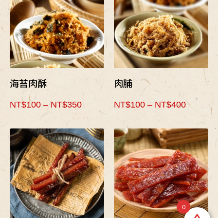
海苔肉酥
肉脯
NT$
100
–
NT$
350
NT$
100
–
NT$
400
0