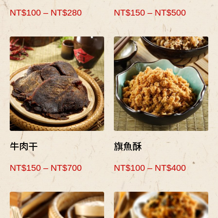
NT$
100
–
NT$
280
NT$
150
–
NT$
500
牛肉干
旗魚酥
NT$
150
–
NT$
700
NT$
100
–
NT$
400