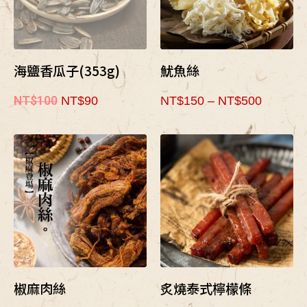
海鹽香瓜子(353g)
魷魚絲
NT$
100
NT$
90
NT$
150
–
NT$
500
椒麻肉絲
炙燒泰式檸檬條