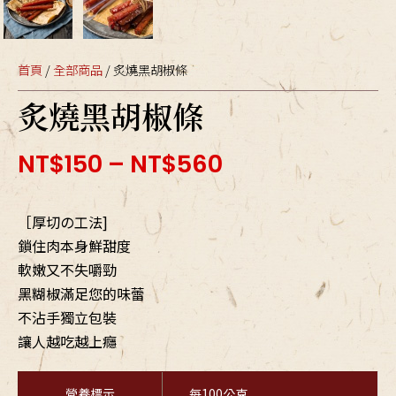
首頁
/
全部商品
/ 炙燒黑胡椒條
炙燒黑胡椒條
NT$
150
–
NT$
560
［厚切の工法]
鎖住肉本身鮮甜度
軟嫩又不失嚼勁
黑糊椒滿足您的味蕾
不沾手獨立包裝
讓人越吃越上癮
營養標示
每100公克