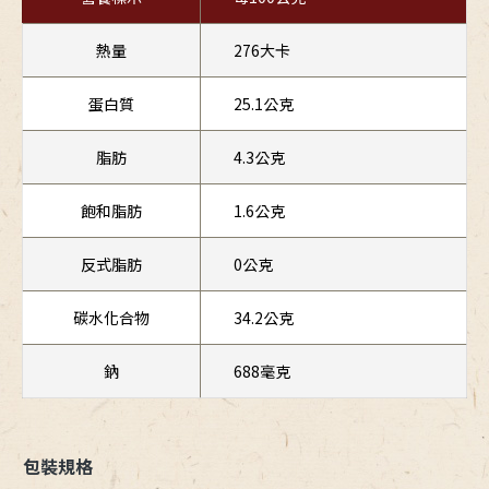
熱量
276大卡
蛋白質
25.1公克
脂肪
4.3公克
飽和脂肪
1.6公克
反式脂肪
0公克
碳水化合物
34.2公克
鈉
688毫克
包裝規格